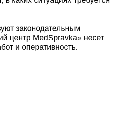
 в каких ситуациях требуется
вуют законодательным
ий центр MedSpravka» несет
бот и оперативность.